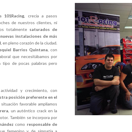
da
101Racing
, crecía a pasos
oches de nuestros clientes, ni
mos totalmente
saturados de
s
nuevas instalaciones de más
d
, en pleno corazón de la ciudad.
equiel Barrios Quintana
, con
laboral que necesitábamos por
n tipo de pocas palabras pero
actividad y crecimiento, con
tra posición preferente en el
a situación favorable ampliamos
rera
, un auténtico crack en la
otor. También se incorpora por
nández
como
responsable de
ue femenino y de simpatía a