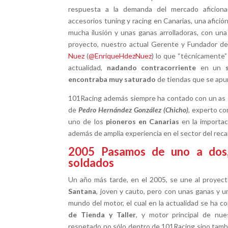
respuesta a la demanda del mercado aficiona
accesorios tuning y racing en Canarias, una afición
mucha ilusión y unas ganas arrolladoras, con un
proyecto, nuestro actual Gerente y Fundador de
Nuez
(
@EnriqueHdezNuez
) lo que “técnicamente”
actualidad,
nadando contracorriente
en un
encontraba muy saturado
de tiendas que se apu
101Racing además siempre ha contado con un as en
de
Pedro Hernández González (Chicho)
, experto c
uno de los
pioneros en Canarias
en la importac
además de amplia experiencia en el sector del recam
2005
Pasamos de uno a dos,
soldados
Un año más tarde, en el 2005, se une al proyec
Santana
, joven y cauto, pero con unas ganas y un
mundo del motor, el cual en la actualidad se ha co
de Tienda y Taller
, y motor principal de nue
respetado no sólo dentro de 101Racing sino tam