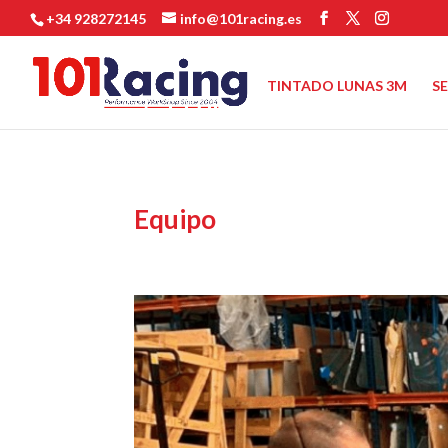
+34 928272145
info@101racing.es
TINTADO LUNAS 3M
S
Equipo