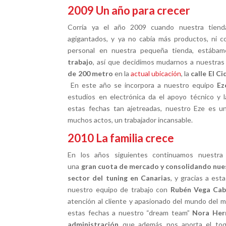
2009
Un año para crecer
Corría ya el año 2009 cuando nuestra tien
agigantados, y ya no cabía más productos, ni c
personal en nuestra pequeña tienda, estába
trabajo
, así que decidimos mudarnos a nuestra
de 200 metro
en la
actual ubicación
, la
calle El Ci
En este año se incorpora a nuestro equipo
Ez
estudios en electrónica da el apoyo técnico y 
estas fechas tan ajetreadas, nuestro Eze es u
muchos actos, un trabajador incansable.
2010
La familia crece
En los años siguientes continuamos nuestra 
una
gran cuota de mercado y consolidando nues
sector del tuning en Canarias
, y gracias a est
nuestro equipo de trabajo con
Rubén Vega Cab
atención al cliente y apasionado del mundo del m
estas fechas a nuestro “dream team”
Nora Her
administración
que además nos aporta el toq