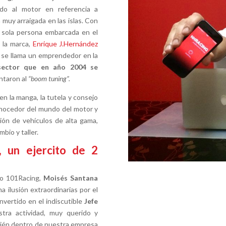
do al motor en referencia a
 muy arraigada en las islas. Con
a sola persona embarcada en el
 la marca,
Enrique J.Hernández
 se llama un emprendedor en la
sector que en año 2004 se
ntaron al
“boom tuning”.
 la manga, la tutela y consejo
onocedor del mundo del motor y
ión de vehículos de alta gama,
bio y taller.
 un ejercito de 2
to 101Racing,
Moisés Santana
a ilusión extraordinarias por el
nvertido en el indiscutible
Jefe
stra actividad, muy querido y
bién dentro de nuestra empresa