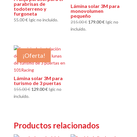
parabrisas de
Lámina solar 3M para
todoterreno y
monovolumen
furgoneta
pequeño
55.00
€
Igic no incluido.
El
El
215.00
€
179.00
€
Igic no
precio
precio
incluido.
original
actual
era:
es:
215.00 €.
179.00 €.
¡Oferta!
Lámina solar 3M para
turismo de 3 puertas
El
El
155.00
€
129.00
€
Igic no
precio
precio
incluido.
original
actual
era:
es:
155.00 €.
129.00 €.
Productos relacionados