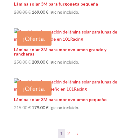
Lámina solar 3M para furgoneta pequeña
El
El
200.00
€
169.00
€
Igic no incluido.
precio
precio
original
actual
era:
es:
¡Oferta!
200.00 €.
169.00 €.
Lámina solar 3M para monovolumen grande y
rancheras
El
El
250.00
€
209.00
€
Igic no incluido.
precio
precio
original
actual
era:
es:
¡Oferta!
250.00 €.
209.00 €.
Lámina solar 3M para monovolumen pequeño
El
El
215.00
€
179.00
€
Igic no incluido.
precio
precio
original
actual
era:
es:
1
2
→
215.00 €.
179.00 €.