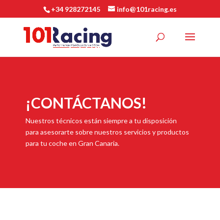
+34 928272145
info@101racing.es
¡CONTÁCTANOS!
Nuestros técnicos están siempre a tu disposición
para asesorarte sobre nuestros servicios y productos
para tu coche en Gran Canaria.