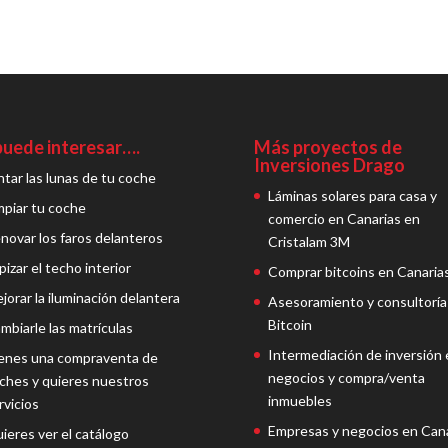
puede interesar….
Más proyectos de
Inversiones Drago
ntar las lunas de tu coche
Láminas solares para casa y
mpiar tu coche
comercio en Canarias en
novar los faros delanteros
Cristalam 3M
pizar el techo interior
Comprar bitcoins en Canaria
jorar la iluminación delantera
Asesoramiento y consultoría
Bitcoin
mbiarle las matrículas
Intermediación de inversión 
enes una compraventa de
negocios y compra/venta
ches y quieres nuestros
inmuebles
rvicios
Empresas y negocios en Cana
ieres ver el catálogo