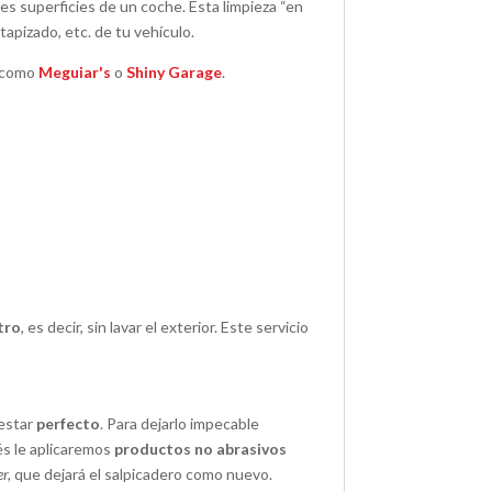
es superficies de un coche. Esta limpieza “en
 tapizado, etc. de tu vehículo.
como
Meguiar's
o
Shiny Garage
.
tro
, es decir, sin lavar el exterior. Este servicio
 estar
perfecto
. Para dejarlo impecable
és le aplicaremos
productos no abrasivos
er,
que dejará el salpicadero como nuevo.