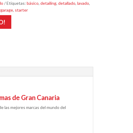
do
Etiquetas:
básico
,
detailing
,
detallado
,
lavado
,
ygarage
,
starter
O!
almas de Gran Canaria
s de las mejores marcas del mundo del