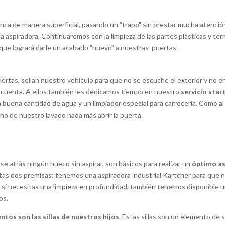
unca de manera superficial, pasando un "trapo" sin prestar mucha atenci
la aspiradora. Continuaremos con la limpieza de las partes plásticas y te
que logrará darle un acabado "nuevo" a nuestras puertas.
 puertas, sellan nuestro vehículo para que no se escuche el exterior y no
cuenta. A ellos también les dedicamos tiempo en nuestro
servicio start
 buena cantidad de agua y un limpiador especial para carrocería. Como al 
o de nuestro lavado nada más abrir la puerta.
se atrás ningún hueco sin aspirar, son básicos para realizar un
óptimo
as
stas dos premisas: tenemos una aspiradora industrial Kartcher para que
i necesitas una limpieza en profundidad, también tenemos disponible un 
os.
ntos son las sillas de nuestros hijos
. Estas sillas son un elemento de