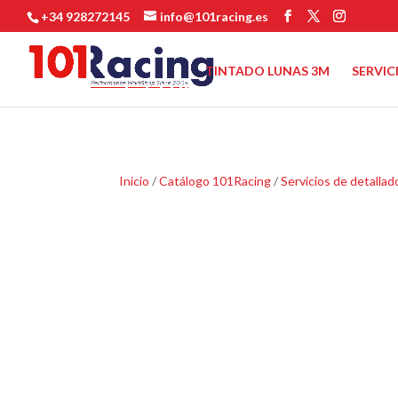
+34 928272145
info@101racing.es
TINTADO LUNAS 3M
SERVIC
Inicio
/
Catálogo 101Racing
/
Servicios de detallad