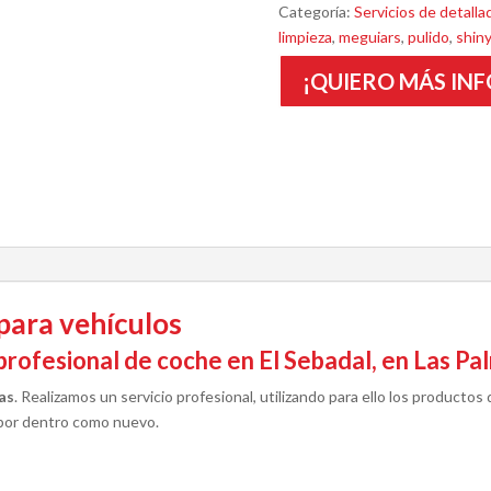
Categoría:
Servicios de detalla
limpieza
,
meguiars
,
pulido
,
shin
¡QUIERO MÁS INF
 para vehículos
r profesional de coche en El Sebadal, en Las P
as
. Realizamos un servicio profesional, utilizando para ello los producto
 por dentro como nuevo.