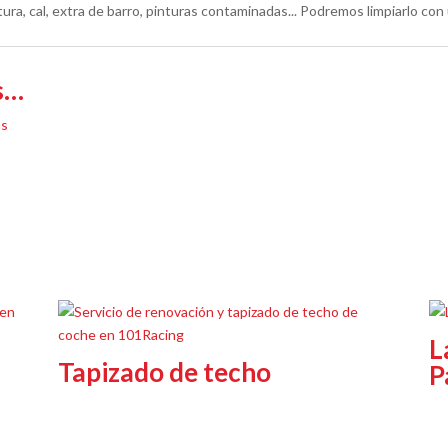
ra, cal, extra de barro, pinturas contaminadas... Podremos limpiarlo co
s…
L
Tapizado de techo
P