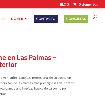
BLOG
0 elementos
S
DOSIER
CONTACTO
CONSULTAS
he en Las Palmas –
terior
a vehículos
. Limpieza profesional de tu coche en
roductos de las marcas más prestigiosas del sector
 realizamos una limpieza básica de tu coche por
rior.