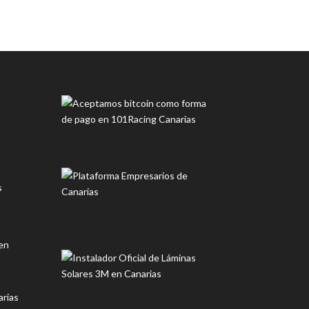
s
en
rias