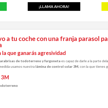
¡LLAMA AHORA!
o a tu coche con una franja parasol pa
a
n la que ganarás agresividad
 parabrisas de todoterreno y furgoneta
es capaz de darle a la parte de
a medida usamos nuestra
lámina de control solar 3M
, con la que tienes 
l 3M
todoterreno