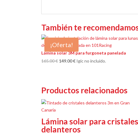
También te recomendamo
¡Oferta!
Lámina solar 3M para furgoneta panelada
El
El
165.00
€
149.00
€
Igic no incluido.
precio
precio
original
actual
era:
es:
Productos relacionados
165.00 €.
149.00 €.
Lámina solar para cristale
delanteros