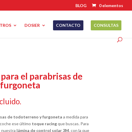
BLOG
0 elementos
TROS
DOSIER
CONTACTO
CONSULTAS
 para el parabrisas de
 furgoneta
cluido.
risas de todoterreno y furgoneta
a medida para
u coche ese último
toque racing
que buscas. Para
s nuestra
lámina de control solar 3M
, con la que