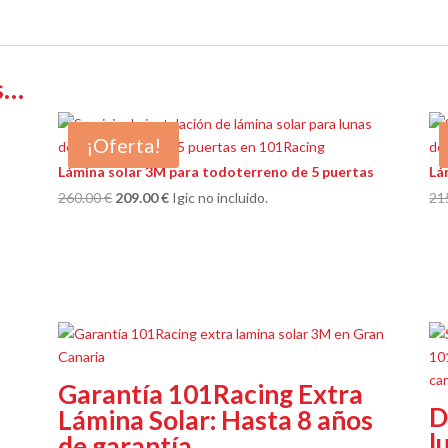
s…
¡Oferta!
Lámina solar 3M para todoterreno de 5 puertas
Lá
El
El
260.00
€
209.00
€
Igic no incluido.
21
precio
precio
original
actual
era:
es:
260.00 €.
209.00 €.
s
Garantía 101Racing Extra
D
Lámina Solar: Hasta 8 años
l
de garantía