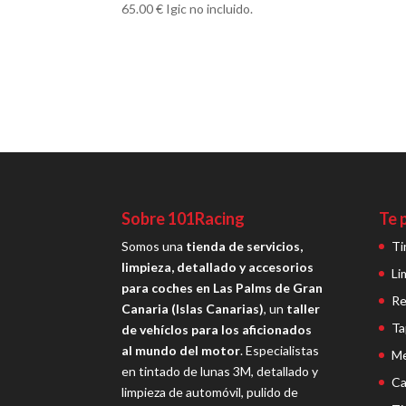
65.00
€
Igic no incluido.
Sobre 101Racing
Te 
Somos una
tienda de servicios,
Ti
limpieza, detallado y accesorios
Li
para coches en Las Palms de Gran
Re
Canaria (Islas Canarias)
, un
taller
Ta
de vehíclos para los aficionados
al mundo del motor
. Especialistas
Me
en tintado de lunas 3M, detallado y
Ca
limpieza de automóvil, pulido de