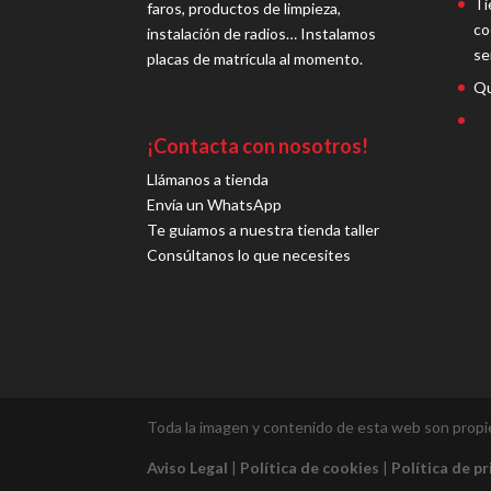
Ti
faros, productos de limpieza,
co
instalación de radios… Instalamos
se
placas de matrícula al momento.
Qu
¡Contacta con nosotros!
Llámanos a tienda
Envía un WhatsApp
Te guiamos a nuestra tienda taller
Consúltanos lo que necesites
Toda la imagen y contenido de esta web son prop
Aviso Legal
|
Política de cookies
|
Política de p