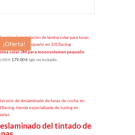
¡Oferta!
mina solar 3M para monovolumen pequeño
El
El
5.00
€
179.00
€
Igic no incluido.
precio
precio
original
actual
era:
es:
215.00 €.
179.00 €.
eslaminado del tintado de
unas