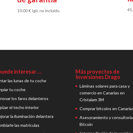
45
10.00
€
Igic no incluido.
puede interesar….
Más proyectos de
Inversiones Drago
ntar las lunas de tu coche
Láminas solares para casa y
mpiar tu coche
comercio en Canarias en
novar los faros delanteros
Cristalam 3M
pizar el techo interior
Comprar bitcoins en Canaria
jorar la iluminación delantera
Asesoramiento y consultoría
Bitcoin
mbiarle las matrículas