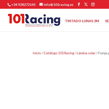
+34 928272145
info@101racing.es
TINTADO LUNAS 3M
S
Inicio
/
Catálogo 101Racing
/
Lámina solar
/ Franja