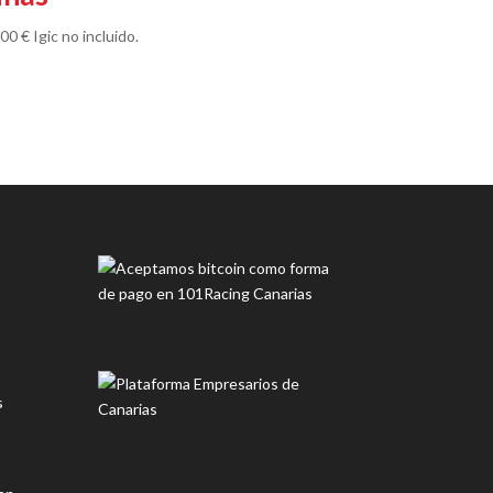
.00
€
Igic no incluido.
s