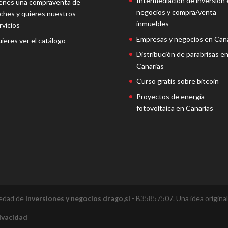
Intermediación de inversión 
enes una compraventa de
negocios y compra/venta
ches y quieres nuestros
inmuebles
rvicios
Empresas y negocios en Cana
ieres ver el catálogo
Distribución de parabrisas e
Canarias
Curso gratis sobre bitcoin
Proyectos de energía
fotovoltaica en Canarias
iedad de
Inversiones y negocios drago,sl
- B35857507. Una idea origina
rivacidad