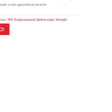
ado y más garantía al servicio.
etas:
3M
,
franja parasol
,
lamina solar
,
tintado
O!