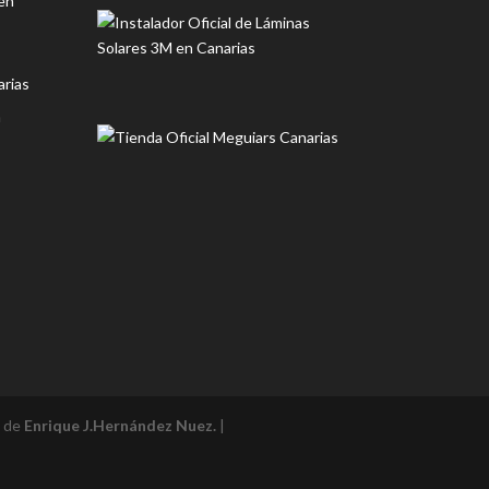
en
rias
n
l de
Enrique J.Hernández Nuez.
|