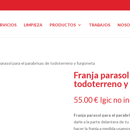
ERVICIOS
LIMPIEZA
PRODUCTOS
TRABAJOS
NOSO
 parasol para el parabrisas de todoterreno y furgoneta
Franja parasol
todoterreno y
55.00
€
Igic no in
Franja parasol para el parab
darle a la parte delantera de t
hacer la franja a medida usamo