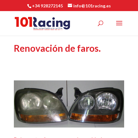
+34 928272145
info@101racing.es
Renovación de faros.