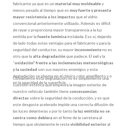
fabricante ya que es un
material muy moldeable
y
menos pesado al tiempo que es
muy fuerte y presenta
mayor resistencia a los impactos
que el vidrio
convencional anteriormente utilizado. Además es difícil
de rayar y proporciona mayor transparencia a la luz
emitida por la
fuente lumínica
instalada. Eso sí, dejando
de lado todas estas ventajas para el fabricante y para la
seguridad del conductor, su mayor
inconveniente
no es
otro que la
alta degradación
que padece. El
sol
y la
“
oxidación” frente a las inclemencias meteorológicas
y la suciedad
son sus mayores enemigos y esta
degradación se plasma en el clásico color amarillento y o
Obviamente esta degradación no es simplemente una
en la opacidad de la superficie.
cuestión estética que empeora la imagen exterior de
nuestro vehículo también tiene
consecuencias
directas
sobre la seguridad de la conducción, y es que
este desgaste acelerado impide una correcta difusión de
las luces delanteras y por lo tanto
la luz emitida no se
centra como debiera
en el firme de la carretera al
tiempo que obviamente le resta
visibilidad exterior
al