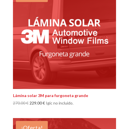
Lámina solar 3M para furgoneta grande
El
El
270.00
€
229.00
€
Igic no incluido.
precio
precio
original
actual
era:
es:
¡Oferta!