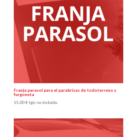
Franja parasol para el parabrisas de todoterreno y
furgoneta
55.00
€
Igic no incluido.