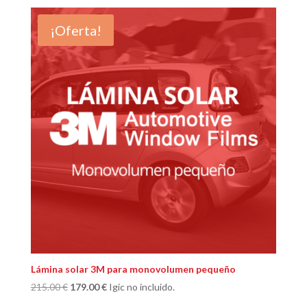
original
actual
era:
es:
¡Oferta!
250.00 €.
209.00 €.
Lámina solar 3M para monovolumen pequeño
El
El
215.00
€
179.00
€
Igic no incluido.
precio
precio