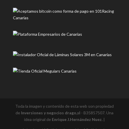
Toda la imagen y contenido de esta web son propiedad
de
Inversiones y negocios drago,sl
- B35857507. Una
idea original de
Enrique J.Hernández Nuez.
|