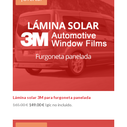
270.00 €.
229.00 €.
Lámina solar 3M para furgoneta panelada
El
El
165.00
€
149.00
€
Igic no incluido.
precio
precio
original
actual
era:
es: