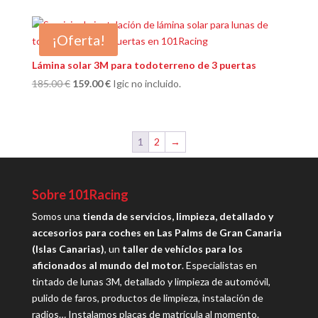
original
actual
era:
es:
¡Oferta!
215.00 €.
179.00 €.
Lámina solar 3M para todoterreno de 3 puertas
El
El
185.00
€
159.00
€
Igic no incluido.
precio
precio
original
actual
era:
es:
1
2
→
185.00 €.
159.00 €.
Sobre 101Racing
Somos una
tienda de servicios, limpieza, detallado y
accesorios para coches en Las Palms de Gran Canaria
(Islas Canarias)
, un
taller de vehíclos para los
aficionados al mundo del motor
. Especialistas en
tintado de lunas 3M, detallado y limpieza de automóvil,
pulido de faros, productos de limpieza, instalación de
radios… Instalamos placas de matrícula al momento.