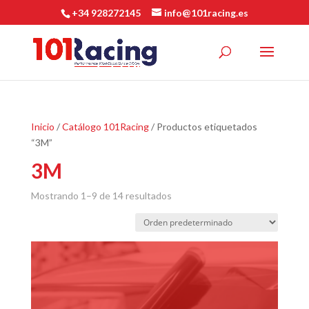
+34 928272145
info@101racing.es
Inicio
/
Catálogo 101Racing
/ Productos etiquetados
“3M”
3M
Mostrando 1–9 de 14 resultados