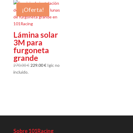
185.00 €.
159.00 €.
¡Oferta!
Lámina solar
3M para
furgoneta
grande
El
El
270.00
€
229.00
€
Igic no
precio
precio
incluido.
original
actual
era:
es:
270.00 €.
229.00 €.
Sobre 101Racing