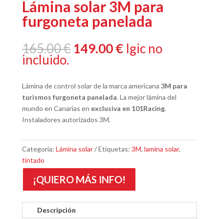
Lámina solar 3M para
furgoneta panelada
El
El
165.00
€
149.00
€
Igic no
precio
precio
incluido.
original
actual
era:
es:
Lámina de control solar de la marca americana
3M para
165.00 €.
149.00 €.
turismos furgoneta panelada
. La mejor lámina del
mundo en Canarias en
exclusiva en 101Racing
.
Instaladores autorizados 3M.
Categoría:
Lámina solar
Etiquetas:
3M
,
lamina solar
,
tintado
¡QUIERO MÁS INFO!
Descripción