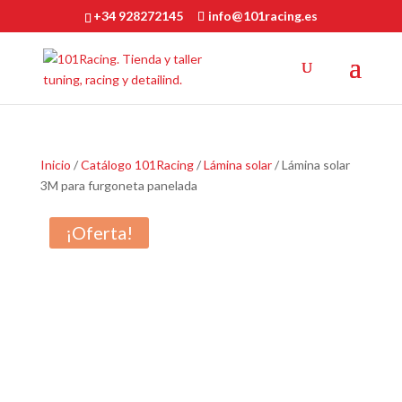
+34 928272145
info@101racing.es
Inicio
/
Catálogo 101Racing
/
Lámina solar
/ Lámina solar
3M para furgoneta panelada
¡Oferta!