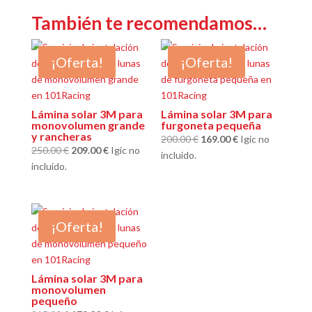
También te recomendamos…
¡Oferta!
¡Oferta!
Lámina solar 3M para
Lámina solar 3M para
monovolumen grande
furgoneta pequeña
y rancheras
El
El
200.00
€
169.00
€
Igic no
El
El
250.00
€
209.00
€
Igic no
precio
precio
incluido.
precio
precio
incluido.
original
actual
original
actual
era:
es:
era:
es:
200.00 €.
169.00 €.
250.00 €.
209.00 €.
¡Oferta!
Lámina solar 3M para
monovolumen
pequeño