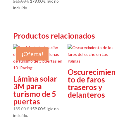
El
El
215.00
€
179.00
€
Igic no
precio
precio
incluido.
original
actual
era:
es:
215.00 €.
179.00 €.
Productos relacionados
¡Oferta!
Oscurecimien
Lámina solar
to de faros
3M para
traseros y
turismo de 5
delanteros
puertas
El
El
185.00
€
159.00
€
Igic no
precio
precio
incluido.
original
actual
era:
es: