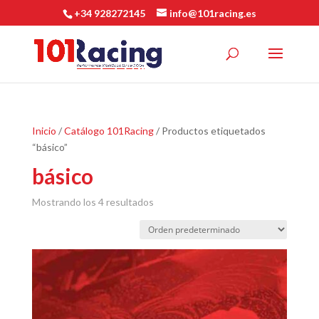
+34 928272145
info@101racing.es
Inicio
/
Catálogo 101Racing
/ Productos etiquetados
“básico”
básico
Mostrando los 4 resultados