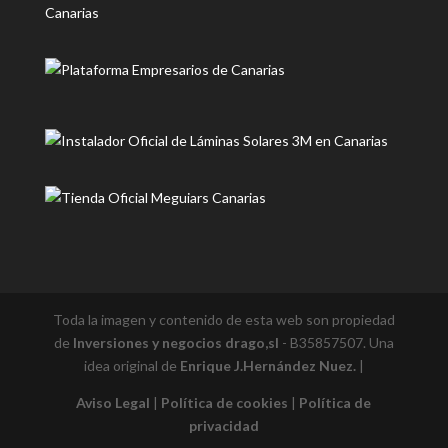
Toda la imagen y contenido de esta web son propiedad
de
Inversiones y negocios drago,sl
- B35857507. Una
idea original de
Enrique J.Hernández Nuez.
|
Aviso Legal
|
Política de cookies
|
Política de
privacidad