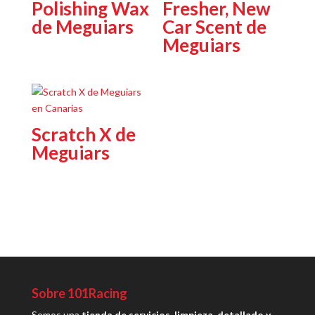
Polishing Wax
Fresher, New
de Meguiars
Car Scent de
Meguiars
Scratch X de
Meguiars
Sobre 101Racing
Somos una
tienda de servicios, limpieza, detallado y