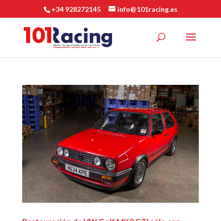
+34 928272145
info@101racing.es