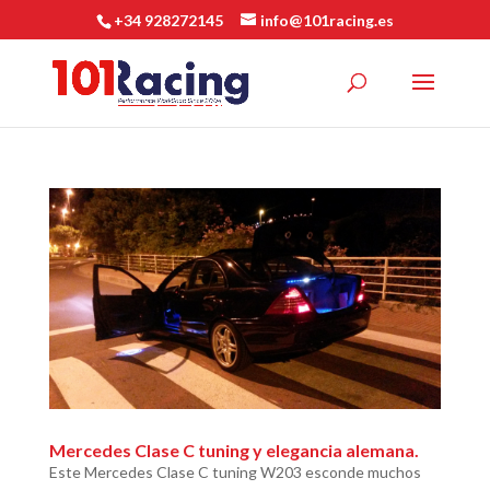
+34 928272145
info@101racing.es
Mercedes Clase C tuning y elegancia alemana.
Este Mercedes Clase C tuning W203 esconde muchos