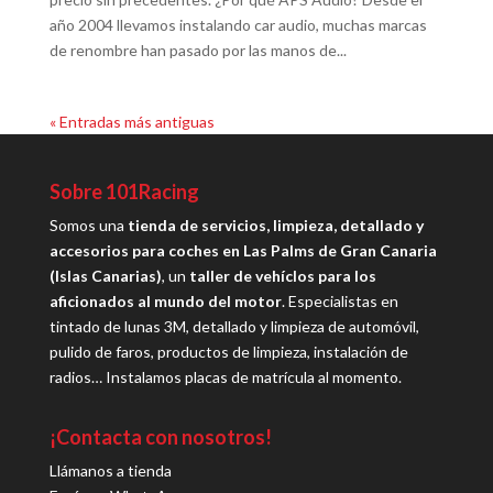
año 2004 llevamos instalando car audio, muchas marcas
de renombre han pasado por las manos de...
« Entradas más antiguas
Sobre 101Racing
Somos una
tienda de servicios, limpieza, detallado y
accesorios para coches en Las Palms de Gran Canaria
(Islas Canarias)
, un
taller de vehíclos para los
aficionados al mundo del motor
. Especialistas en
tintado de lunas 3M, detallado y limpieza de automóvil,
pulido de faros, productos de limpieza, instalación de
radios… Instalamos placas de matrícula al momento.
¡Contacta con nosotros!
Llámanos a tienda