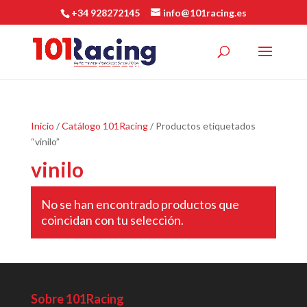
+34 928272145
info@101racing.es
Inicio
/
Catálogo 101Racing
/ Productos etiquetados
“vinilo”
vinilo
No se han encontrado productos que
coincidan con tu selección.
Sobre 101Racing