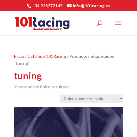
+34 928272145
info@101racing.es
Inicio
/
Catálogo 101Racing
/ Productos etiquetados
“tuning”
tuning
Mostrando el único resultado