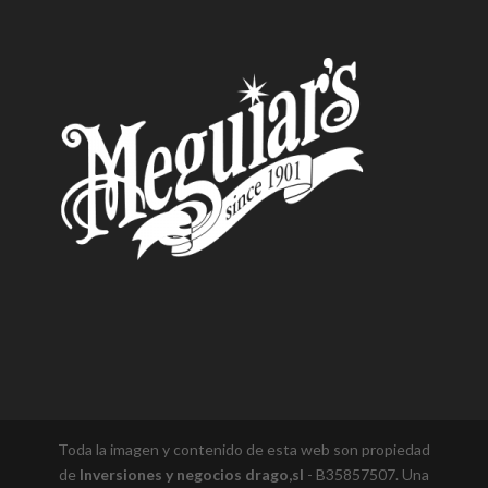
Toda la imagen y contenido de esta web son propiedad
de
Inversiones y negocios drago,sl
- B35857507. Una