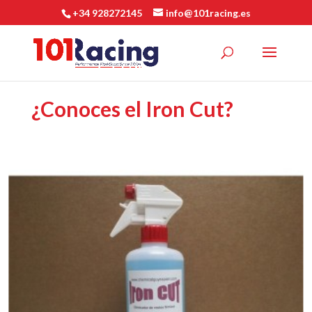
+34 928272145
info@101racing.es
¿Conoces el Iron Cut?