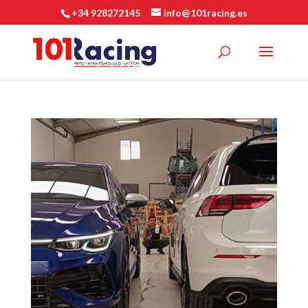
+34 928272145
info@101racing.es