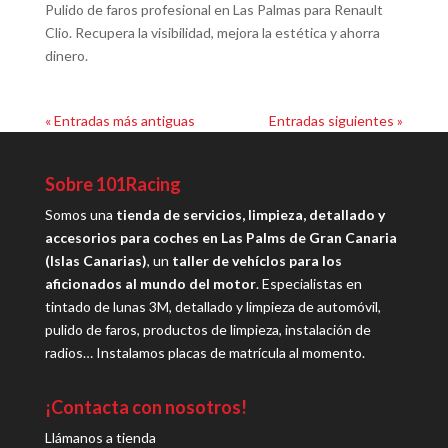
Pulido de faros profesional en Las Palmas para Renault
Clio. Recupera la visibilidad, mejora la estética y ahorra
dinero.
« Entradas más antiguas
Entradas siguientes »
Sobre 101Racing
Somos una
tienda de servicios, limpieza, detallado y
accesorios para coches en Las Palms de Gran Canaria
(Islas Canarias)
, un
taller de vehíclos para los
aficionados al mundo del motor
. Especialistas en
tintado de lunas 3M, detallado y limpieza de automóvil,
pulido de faros, productos de limpieza, instalación de
radios… Instalamos placas de matrícula al momento.
¡Contacta con nosotros!
Llámanos a tienda