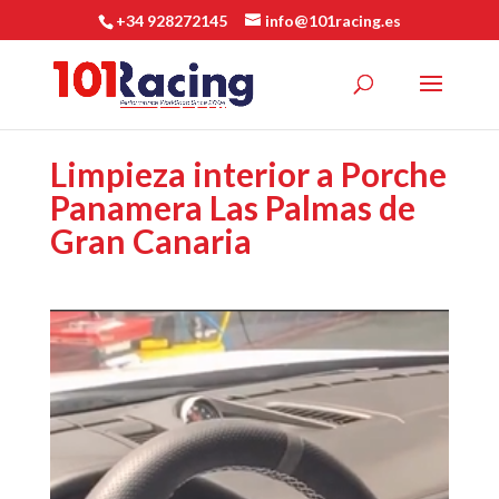
+34 928272145
info@101racing.es
Limpieza interior a Porche
Panamera Las Palmas de
Gran Canaria