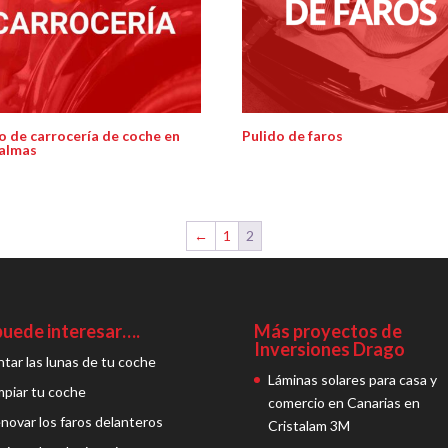
o de carrocería de coche en
Pulido de faros
Palmas
←
1
2
puede interesar….
Más proyectos de
Inversiones Drago
ntar las lunas de tu coche
Láminas solares para casa y
mpiar tu coche
comercio en Canarias en
novar los faros delanteros
Cristalam 3M