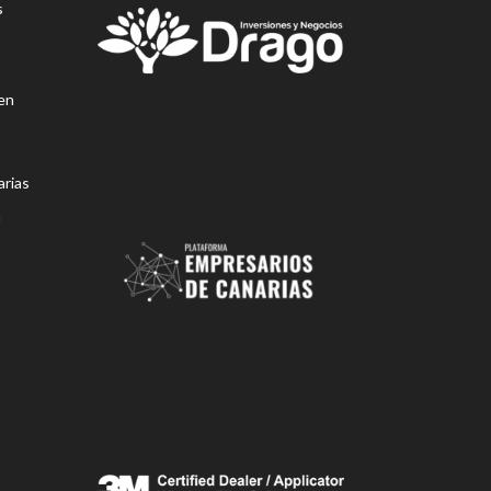
s
en
rias
n