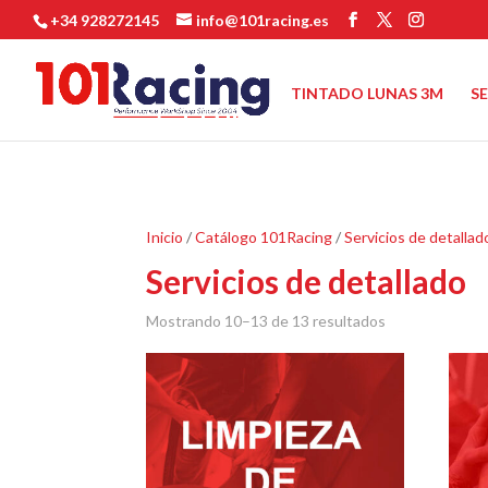
+34 928272145
info@101racing.es
TINTADO LUNAS 3M
S
Inicio
/
Catálogo 101Racing
/
Servicios de detallad
Servicios de detallado
Mostrando 10–13 de 13 resultados