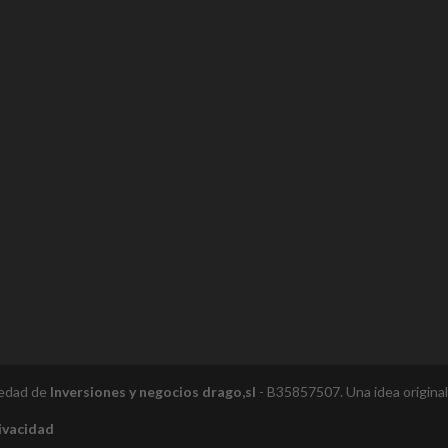
iedad de
Inversiones y negocios drago,sl
- B35857507. Una idea origina
rivacidad