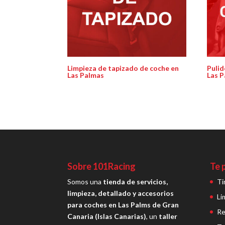
Limpieza de tapizado de coche en
Pulid
Las Palmas
Las 
Sobre 101Racing
Te 
Somos una
tienda de servicios,
Ti
limpieza, detallado y accesorios
Li
para coches en Las Palms de Gran
Re
Canaria (Islas Canarias)
, un
taller