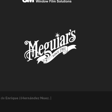
l de
Enrique J.Hernández Nuez.
|