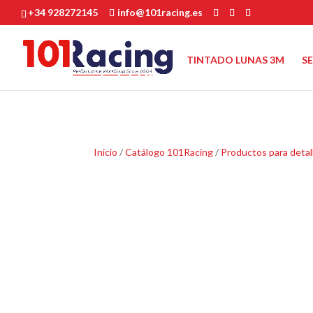
+34 928272145
info@101racing.es
TINTADO LUNAS 3M
S
Inicio
/
Catálogo 101Racing
/
Productos para detal