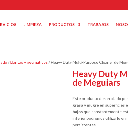
ERVICIOS
LIMPIEZA
PRODUCTOS
TRABAJOS
NOSO
lado
/
Llantas y neumáticos
/ Heavy Duty Multi-Purpose Cleaner de Meg
Heavy Duty Mu
de Meguiars
Este producto desarrollado por 
grasa y mugre
en superfícies 
bajos
que constantemente están
interior podremos utilizarlo en
persistentes.