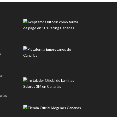
s
en
rias
n