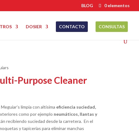
BLOG
0 elementos
TROS
DOSIER
CONTACTO
CONSULTAS
uiars
lti-Purpose Cleaner
Meguiar’s limpia con altísima
eficiencia suciedad,
exteriores como por ejemplo
neumáticos, llantas y
 recibiendo suciedad desde la carretera. En el
 moquetas y tapicerías para eliminar manchas