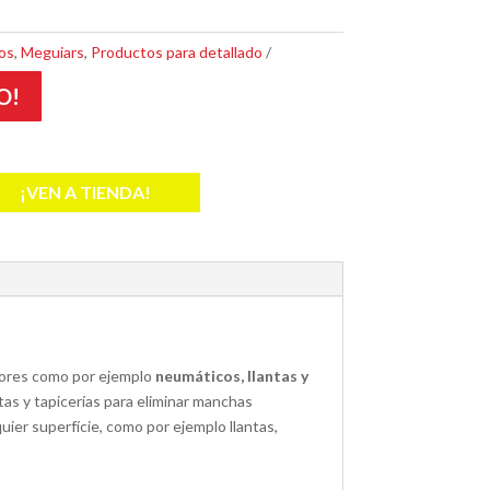
os
,
Meguiars
,
Productos para detallado
O!
¡VEN A TIENDA!
iores como por ejemplo
neumáticos, llantas y
as y tapicerías para eliminar manchas
ier superfície, como por ejemplo llantas,