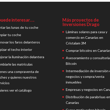
puede interesar….
Más proyectos de
Inversiones Drago
ntar las lunas de tu coche
Láminas solares para casa y
mpiar tu coche
comercio en Canarias en
novar los faros delanteros
Cristalam 3M
pizar el techo interior
Comprar bitcoins en Canaria
jorar la iluminación delantera
Asesoramiento y consultoría
Bitcoin
mbiarle las matrículas
Intermediación de inversión 
enes una compraventa de
negocios y compra/venta
ches y quieres nuestros
inmuebles
rvicios
Empresas y negocios en Cana
ieres ver el catálogo
Distribución de parabrisas e
Canarias
Curso gratis sobre bitcoin