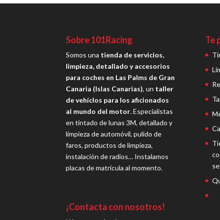
Sobre 101Racing
Te 
Somos una
tienda de servicios,
Ti
limpieza, detallado y accesorios
Li
para coches en Las Palms de Gran
Re
Canaria (Islas Canarias)
, un
taller
Ta
de vehíclos para los aficionados
al mundo del motor
. Especialistas
Me
en tintado de lunas 3M, detallado y
Ca
limpieza de automóvil, pulido de
Ti
faros, productos de limpieza,
co
instalación de radios… Instalamos
se
placas de matrícula al momento.
Qu
¡Contacta con nosotros!