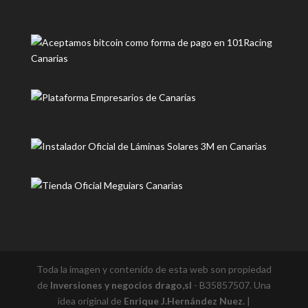
Toda la imagen y contenido de esta web son propiedad
de
Inversiones y negocios drago,sl
- B35857507. Una
idea original de
Enrique J.Hernández Nuez.
|