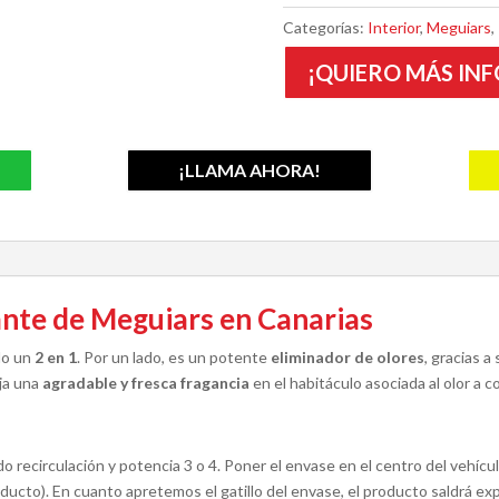
Categorías:
Interior
,
Meguiars
,
¡QUIERO MÁS INF
¡LLAMA AHORA!
ante de Meguiars en Canarias
do un
2 en 1
. Por un lado, es un potente
eliminador de olores
, gracias 
eja una
agradable y fresca fragancia
en el habitáculo asociada al olor a 
 recirculación y potencia 3 o 4. Poner el envase en el centro del vehícu
ducto). En cuanto apretemos el gatillo del envase, el producto saldrá exp