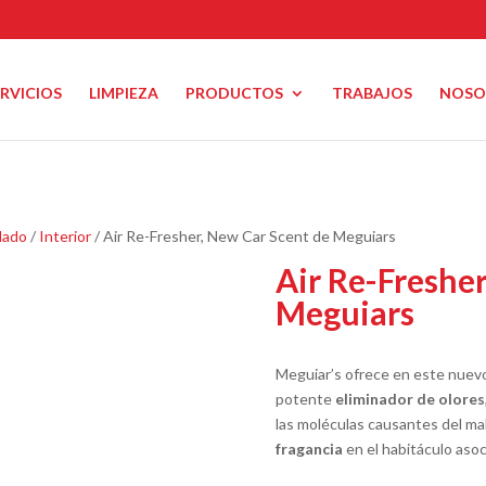
ERVICIOS
LIMPIEZA
PRODUCTOS
TRABAJOS
NOSO
lado
/
Interior
/ Air Re-Fresher, New Car Scent de Meguiars
Air Re-Fresher
Meguiars
Meguiar’s ofrece en este nuev
potente
eliminador de olores
las moléculas causantes del mal
fragancia
en el habitáculo asoc