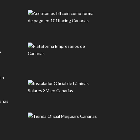
s
en
rias
n