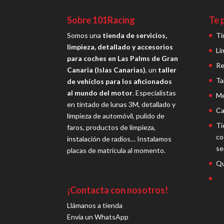
Sobre 101Racing
Te 
Somos una
tienda de servicios,
Ti
limpieza, detallado y accesorios
Li
para coches en Las Palms de Gran
Re
Canaria (Islas Canarias)
, un
taller
Ta
de vehíclos para los aficionados
al mundo del motor
. Especialistas
Me
en tintado de lunas 3M, detallado y
Ca
limpieza de automóvil, pulido de
Ti
faros, productos de limpieza,
co
instalación de radios… Instalamos
se
placas de matrícula al momento.
Qu
¡Contacta con nosotros!
Llámanos a tienda
Envía un WhatsApp