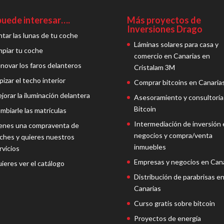
puede interesar….
Más proyectos de
Inversiones Drago
ntar las lunas de tu coche
Láminas solares para casa y
mpiar tu coche
comercio en Canarias en
novar los faros delanteros
Cristalam 3M
pizar el techo interior
Comprar bitcoins en Canaria
jorar la iluminación delantera
Asesoramiento y consultoría
Bitcoin
mbiarle las matrículas
Intermediación de inversión 
enes una compraventa de
negocios y compra/venta
ches y quieres nuestros
inmuebles
rvicios
Empresas y negocios en Cana
ieres ver el catálogo
Distribución de parabrisas e
Canarias
Curso gratis sobre bitcoin
Proyectos de energía