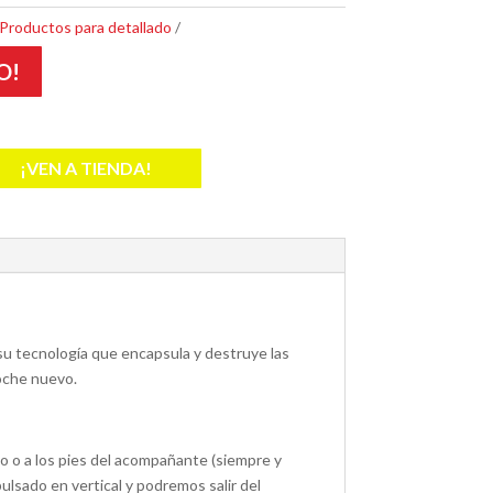
Productos para detallado
O!
¡VEN A TIENDA!
a su tecnología que encapsula y destruye las
coche nuevo.
lo o a los pies del acompañante (siempre y
ulsado en vertical y podremos salir del