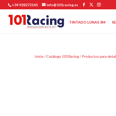
+34 928272145
info@101racing.es
TINTADO LUNAS 3M
S
Inicio
/
Catálogo 101Racing
/
Productos para detal