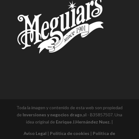
Toda la imagen y contenido de esta web son propiedad
de
Inversiones y negocios drago,sl
- B35857507. Una
idea original de
Enrique J.Hernández Nuez.
|
Aviso Legal
|
Política de cookies
|
Política de