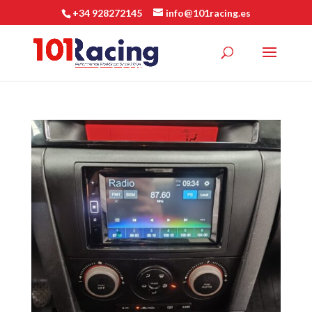
+34 928272145
info@101racing.es