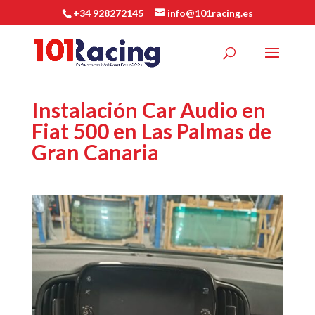
+34 928272145
info@101racing.es
Instalación Car Audio en
Fiat 500 en Las Palmas de
Gran Canaria