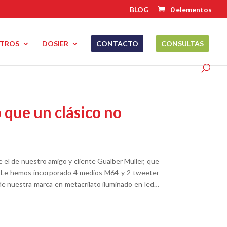
BLOG
0 elementos
TROS
DOSIER
CONTACTO
CONSULTAS
 que un clásico no
 el de nuestro amigo y cliente Gualber Müller, que
ra. Le hemos incorporado 4 medios M64 y 2 tweeter
de nuestra marca en metacrilato iluminado en led…