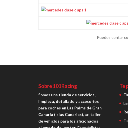
Puedes contar co
Sobre 101Racing
Te 
Somos una
tienda de servicios,
Ti
limpieza, detallado y accesorios
Li
para coches en Las Palms de Gran
Re
Canaria (Islas Canarias)
, un
taller
Ta
de vehíclos para los aficionados
al mundo del motor
. Especialistas