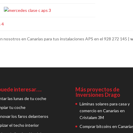
n nosotros en Canarias para tus instalaciones APS en el 928 272 145 |
w
puede interesar….
Más proyectos de
Inversiones Drago
ntar las lunas de tu coche
Láminas solares para casa y
mpiar tu coche
comercio en Canarias en
novar los faros delanteros
Cristalam 3M
pizar el techo interior
Comprar bitcoins en Canaria