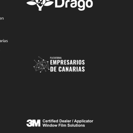
en
rias
n