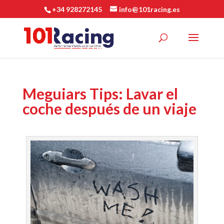
+34 928272145
info@101racing.es
Meguiars Tips: Lavar el
coche después de un viaje