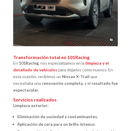
Transformación total en 101Racing
En
101Racing
, nos especializamos en la
limpieza y el
detallado de vehículos
para dejarlos como nuevos. En
esta ocasión, recibimos un
Nissan X-Trail
que
necesitaba una
renovación completa
, y el
resultado fue
espectacular
.
Servicios realizados
Limpieza exterior:
Eliminación de suciedad y contaminantes.
Aplicación de cera para un brillo intenso.