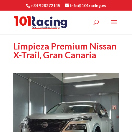
+34 928272145
info@101racing.es
Limpieza Premium Nissan
X-Trail, Gran Canaria