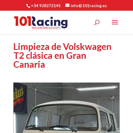
+34 928272145
info@101racing.es
Limpieza de Volskwagen
T2 clásica en Gran
Canaria