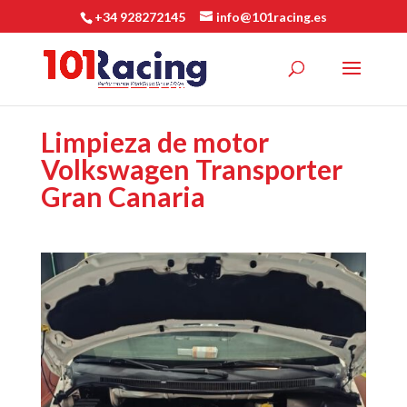
+34 928272145
info@101racing.es
Limpieza de motor
Volkswagen Transporter
Gran Canaria