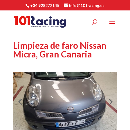
+34 928272145
info@101racing.es
Limpieza de faro Nissan
Micra, Gran Canaria