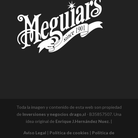
Toda la imagen y contenido de esta web son propiedad
de
Inversiones y negocios drago,sl
- B35857507. Una
idea original de
Enrique J.Hernández Nuez.
|
Aviso Legal
|
Política de cookies
|
Política de