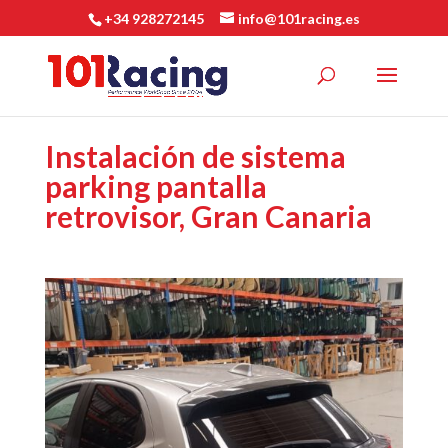
+34 928272145
info@101racing.es
Instalación de sistema
parking pantalla
retrovisor, Gran Canaria