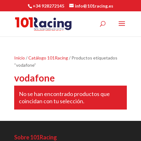
+34 928272145
info@101racing.es
Inicio
/
Catálogo 101Racing
/ Productos etiquetados
“vodafone”
vodafone
No se han encontrado productos que
coincidan con tu selección.
Sobre 101Racing