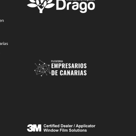
en
rias
n