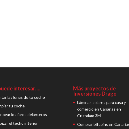
puede interesar….
Más proyectos de
Inversiones Drago
ntar las lunas de tu coche
Láminas solares para casa y
mpiar tu coche
comercio en Canarias en
novar los faros delanteros
Cristalam 3M
pizar el techo interior
Comprar bitcoins en Canaria