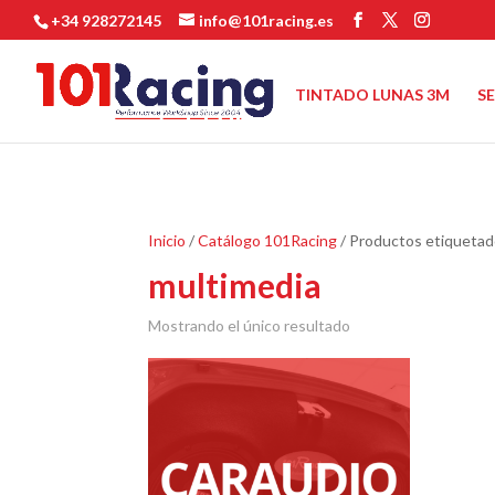
+34 928272145
info@101racing.es
TINTADO LUNAS 3M
S
Inicio
/
Catálogo 101Racing
/ Productos etiquetad
multimedia
Mostrando el único resultado