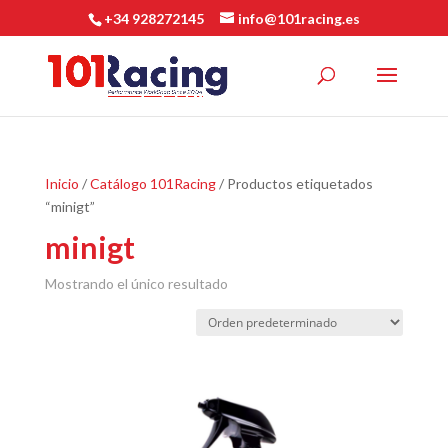
+34 928272145
info@101racing.es
Inicio
/
Catálogo 101Racing
/ Productos etiquetados
“minigt”
minigt
Mostrando el único resultado