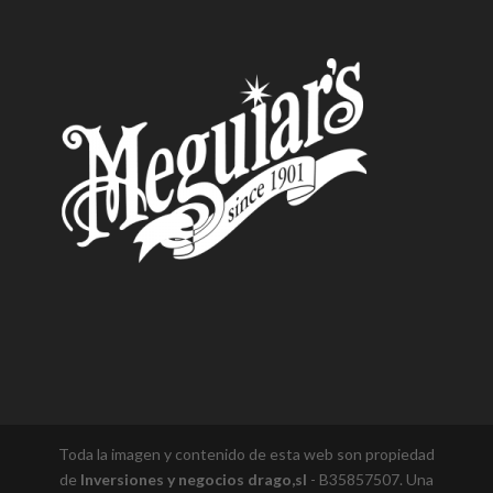
Toda la imagen y contenido de esta web son propiedad
de
Inversiones y negocios drago,sl
- B35857507. Una