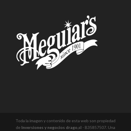
Toda la imagen y contenido de esta web son propiedad
de
Inversiones y negocios drago,sl
- B35857507. Una