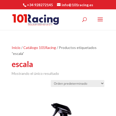
+34 928272145
info@101racing.es
Inicio
/
Catálogo 101Racing
/ Productos etiquetados
“escala”
escala
Mostrando el único resultado