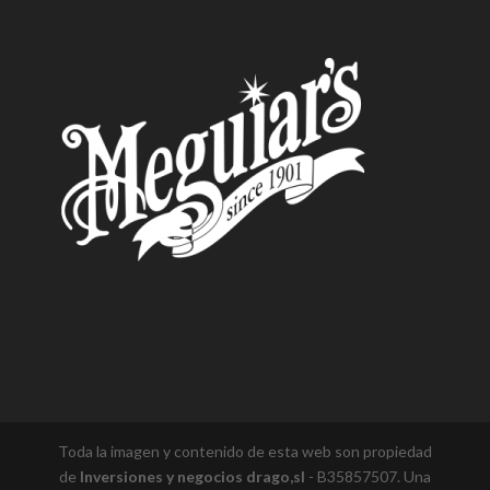
Toda la imagen y contenido de esta web son propiedad
de
Inversiones y negocios drago,sl
- B35857507. Una