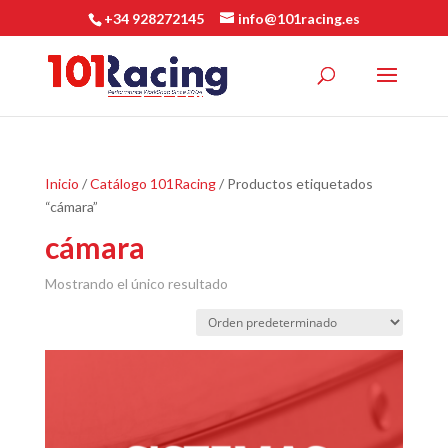
+34 928272145
info@101racing.es
Inicio
/
Catálogo 101Racing
/ Productos etiquetados
“cámara”
cámara
Mostrando el único resultado