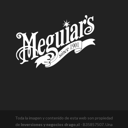
Toda la imagen y contenido de esta web son propiedad
de
Inversiones y negocios drago,sl
- B35857507. Una