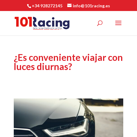
+34 928272145
info@101racing.es
¿Es conveniente viajar con
luces diurnas?