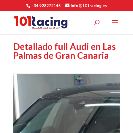
+34 928272145
info@101racing.es
Detallado full Audi en Las
Palmas de Gran Canaria