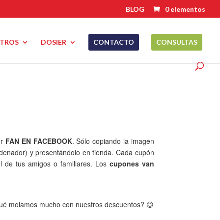
BLOG
0 elementos
TROS
DOSIER
CONTACTO
CONSULTAS
er
FAN EN FACEBOOK
. Sólo copiando la imagen
ordenador) y presentándolo en tienda. Cada cupón
l de tus amigos o familiares. Los
cupones van
A qué molamos mucho con nuestros descuentos? 😉