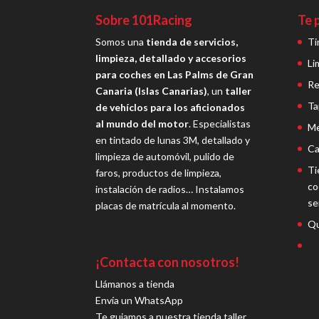
Sobre 101Racing
Te 
Somos una
tienda de servicios,
Ti
limpieza, detallado y accesorios
Li
para coches en Las Palms de Gran
Re
Canaria (Islas Canarias)
, un
taller
Ta
de vehíclos para los aficionados
al mundo del motor
. Especialistas
Me
en tintado de lunas 3M, detallado y
Ca
limpieza de automóvil, pulido de
Ti
faros, productos de limpieza,
co
instalación de radios… Instalamos
se
placas de matrícula al momento.
Qu
¡Contacta con nosotros!
Llámanos a tienda
Envía un WhatsApp
Te guiamos a nuestra tienda taller