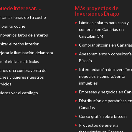
puede interesar….
Más proyectos de
Inversiones Drago
ntar las lunas de tu coche
Láminas solares para casa y
mpiar tu coche
comercio en Canarias en
novar los faros delanteros
Cristalam 3M
pizar el techo interior
Comprar bitcoins en Canaria
jorar la iluminación delantera
Asesoramiento y consultoría
Bitcoin
mbiarle las matrículas
Intermediación de inversión 
enes una compraventa de
negocios y compra/venta
ches y quieres nuestros
inmuebles
rvicios
Empresas y negocios en Cana
ieres ver el catálogo
Distribución de parabrisas e
Canarias
Curso gratis sobre bitcoin
Proyectos de energía
fotovoltaica en Canarias