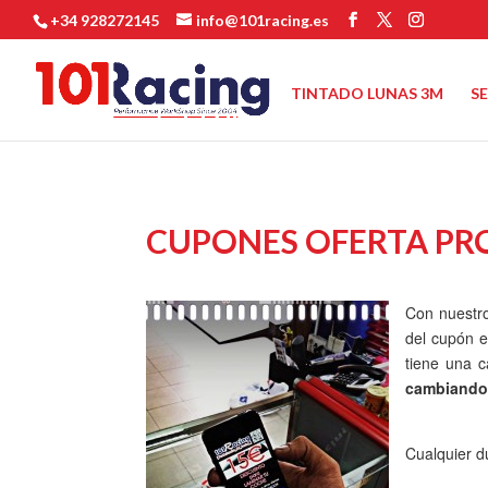
+34 928272145
info@101racing.es
TINTADO LUNAS 3M
S
CUPONES OFERTA PR
Con nuestr
del cupón e
tiene una c
cambiando
Cualquier d