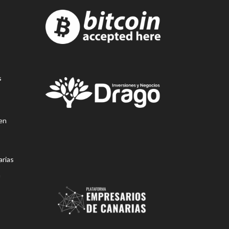
s
en
rias
n