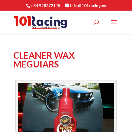
+34 928272145
info@101racing.es
CLEANER WAX
MEGUIARS