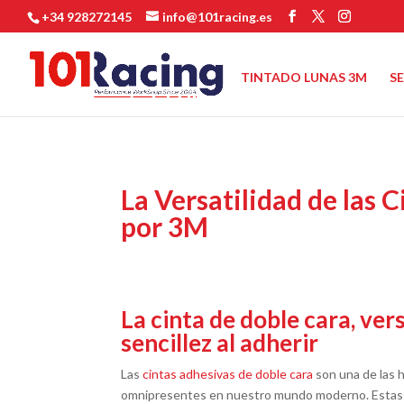
+34 928272145
info@101racing.es
TINTADO LUNAS 3M
S
La Versatilidad de las 
por 3M
La cinta de doble cara, vers
sencillez al adherir
Las
cintas adhesivas de doble cara
son una de las 
omnipresentes en nuestro mundo moderno. Estas p