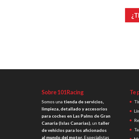
¿T
Sobre 101Racing
Te 
Somos una
tienda de servicios,
Ti
limpieza, detallado y accesorios
Li
para coches en Las Palms de Gran
Re
Canaria (Islas Canarias)
, un
taller
Ta
de vehíclos para los aficionados
al mundo del motor
. Especialistas
Me