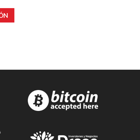
IÓN
s