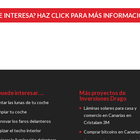
E INTERESA? HAZ CLICK PARA MÁS INFORMAC
puede interesar….
Más proyectos de
Inversiones Drago
ntar las lunas de tu coche
Láminas solares para casa y
mpiar tu coche
comercio en Canarias en
novar los faros delanteros
Cristalam 3M
pizar el techo interior
Comprar bitcoins en Canaria
jorar la iluminación delantera