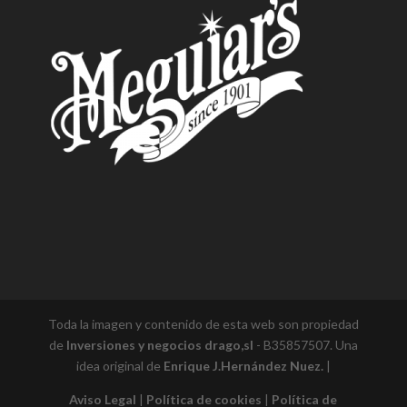
Toda la imagen y contenido de esta web son propiedad
de
Inversiones y negocios drago,sl
- B35857507. Una
idea original de
Enrique J.Hernández Nuez.
|
Aviso Legal
|
Política de cookies
|
Política de