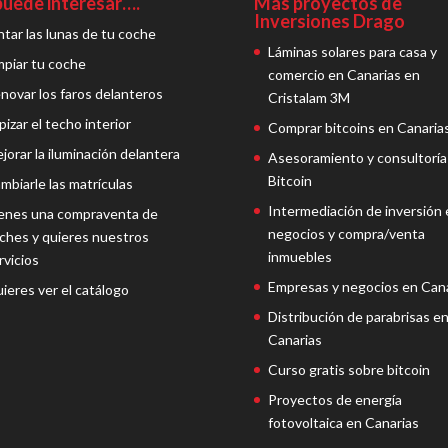
puede interesar….
Más proyectos de
Inversiones Drago
ntar las lunas de tu coche
Láminas solares para casa y
mpiar tu coche
comercio en Canarias en
novar los faros delanteros
Cristalam 3M
pizar el techo interior
Comprar bitcoins en Canaria
jorar la iluminación delantera
Asesoramiento y consultoría
Bitcoin
mbiarle las matrículas
Intermediación de inversión 
enes una compraventa de
negocios y compra/venta
ches y quieres nuestros
inmuebles
rvicios
Empresas y negocios en Cana
ieres ver el catálogo
Distribución de parabrisas e
Canarias
Curso gratis sobre bitcoin
Proyectos de energía
fotovoltaica en Canarias