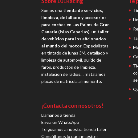
Sobre 101Racing
Te 
Somos una
tienda de servicios,
Ti
limpieza, detallado y accesorios
Li
para coches en Las Palms de Gran
Re
Canaria (Islas Canarias)
, un
taller
Ta
de vehíclos para los aficionados
al mundo del motor
. Especialistas
Me
en tintado de lunas 3M, detallado y
Ca
limpieza de automóvil, pulido de
Ti
faros, productos de limpieza,
co
instalación de radios… Instalamos
se
placas de matrícula al momento.
Qu
¡Contacta con nosotros!
Llámanos a tienda
Envía un WhatsApp
Te guiamos a nuestra tienda taller
Consúltanos lo que necesites