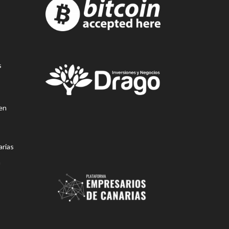
s
en
rias
n