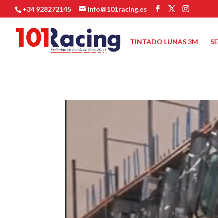
+34 928272145
info@101racing.es
TINTADO LUNAS 3M
S