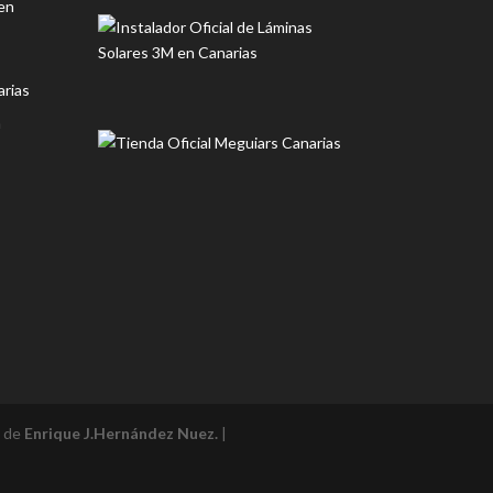
en
rias
n
l de
Enrique J.Hernández Nuez.
|