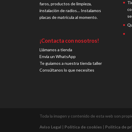
Ti
faros, productos de limpieza,
co
instalación de radios… Instalamos
se
placas de matrícula al momento.
Qu
¡Contacta con nosotros!
Llámanos a tienda
Envía un WhatsApp
Te guiamos a nuestra tienda taller
Consúltanos lo que necesites
Toda la imagen y contenido de esta web son prop
Aviso Legal
|
Política de cookies
|
Política de p