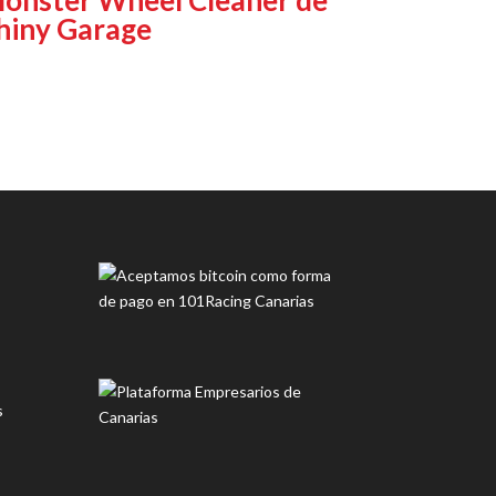
hiny Garage
s