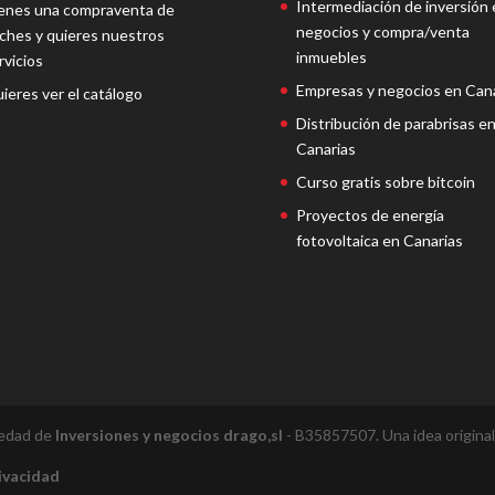
Intermediación de inversión 
enes una compraventa de
negocios y compra/venta
ches y quieres nuestros
inmuebles
rvicios
Empresas y negocios en Cana
ieres ver el catálogo
Distribución de parabrisas e
Canarias
Curso gratis sobre bitcoin
Proyectos de energía
fotovoltaica en Canarias
iedad de
Inversiones y negocios drago,sl
- B35857507. Una idea origina
rivacidad