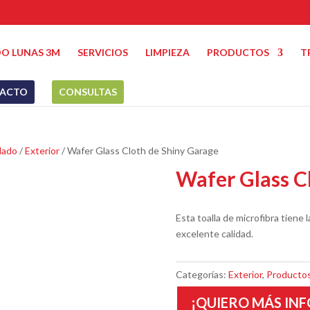
O LUNAS 3M
SERVICIOS
LIMPIEZA
PRODUCTOS
T
ACTO
CONSULTAS
lado
/
Exterior
/ Wafer Glass Cloth de Shiny Garage
Wafer Glass C
Esta toalla de microfibra tiene 
excelente calidad.
Categorías:
Exterior
,
Productos
¡QUIERO MÁS INF