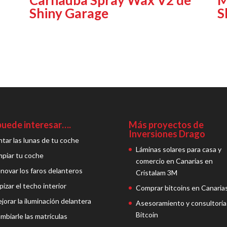
Shiny Garage
S
puede interesar….
Más proyectos de
Inversiones Drago
ntar las lunas de tu coche
Láminas solares para casa y
mpiar tu coche
comercio en Canarias en
novar los faros delanteros
Cristalam 3M
pizar el techo interior
Comprar bitcoins en Canaria
jorar la iluminación delantera
Asesoramiento y consultoría
Bitcoin
mbiarle las matrículas