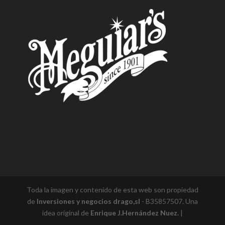
Toda la imagen y contenido de esta web son propiedad
de
Inversiones y negocios drago,sl
- B35857507. Una
idea original de
Enrique J.Hernández Nuez.
|