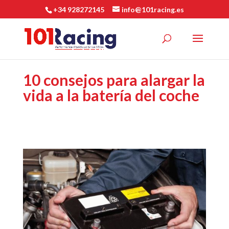
+34 928272145
info@101racing.es
10 consejos para alargar la
vida a la batería del coche